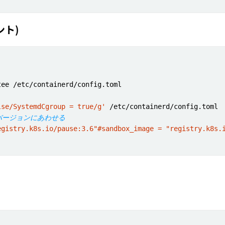
ント)
lse/SystemdCgroup = true/g'
奨のバージョンにあわせる
egistry.k8s.io/pause:3.6"#sandbox_image = "registry.k8s.