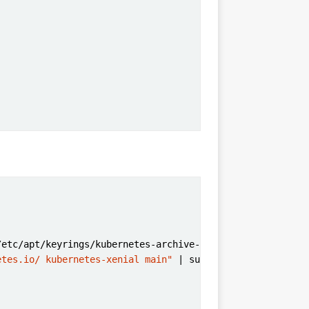
etes.io/ kubernetes-xenial main"