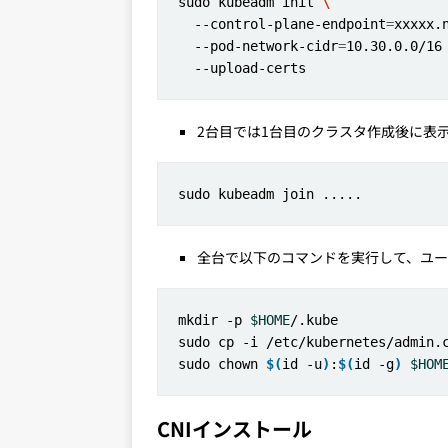
sudo kubeadm init 
  --control-plane-endpoint
=
xxxxx.
  --pod-network-cidr
=
10.30.0.0/16
2台目では1台目のクラスタ作成後に表示
全台で以下のコマンドを実行して、ユーザ
mkdir -p 
$HOME
sudo cp -i /etc/kubernetes/admin.
sudo chown 
$(
id -u
)
:
$(
id -g
)
$HOM
CNIインストール