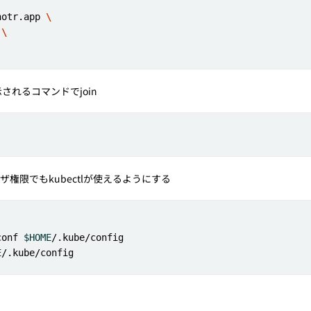
notr.app 
 
されるコマンドでjoin
権限でもkubectlが使えるようにする
conf 
$HOME
E