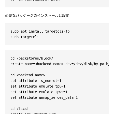
必要なパッケージのインストールと設定
sudo apt install targetcli-fb

cd /backstores/block/

create name=<backend_name> dev=/dev/disk/by-path/..
cd <backend_name>

set attribute is_nonrot=1

set attribute emulate_tpu=1

set attribute emulate_tpws=1

set attribute unmap_zeroes_data=1

cd /iscsi
