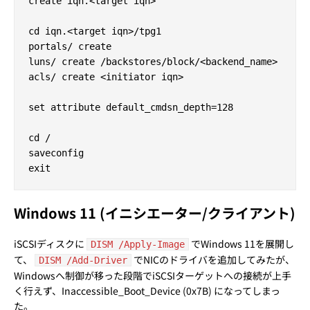
create iqn.<target iqn>

cd iqn.<target iqn>/tpg1

portals/ create

luns/ create /backstores/block/<backend_name>

acls/ create <initiator iqn>

set attribute default_cmdsn_depth=128

cd /

saveconfig

Windows 11 (イニシエーター/クライアント)
iSCSIディスクに
でWindows 11を展開し
DISM /Apply-Image
て、
でNICのドライバを追加してみたが、
DISM /Add-Driver
Windowsへ制御が移った段階でiSCSIターゲットへの接続が上手
く行えず、Inaccessible_Boot_Device (0x7B) になってしまっ
た。