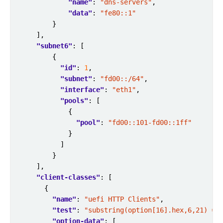
"name"
: 
"dns-servers"
"data"
: 
"fe80::1"
"subnet6"
"id"
: 
1
"subnet"
: 
"fd00::/64"
"interface"
: 
"eth1"
"pools"
"pool"
: 
"fd00::101-fd00::1ff"
"client-classes"
"name"
: 
"uefi HTTP Clients"
"test"
: 
"substring(option[16].hex,6,21) ==
"option-data"