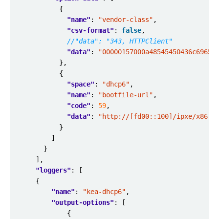
"name"
: 
"vendor-class"
"csv-format"
: 
false
"data"
: 
"00000157000a48545450436c69656
"space"
: 
"dhcp6"
"name"
: 
"bootfile-url"
"code"
: 
59
"data"
: 
"http://[fd00::100]/ipxe/x86_6
"loggers"
"name"
: 
"kea-dhcp6"
"output-options"