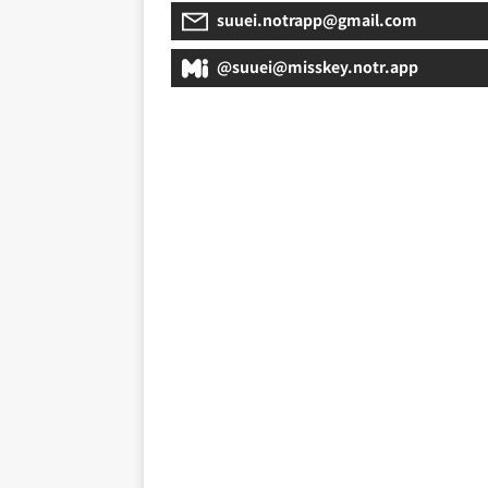
suuei.notrapp@gmail.com
@
suuei@misskey.notr.app