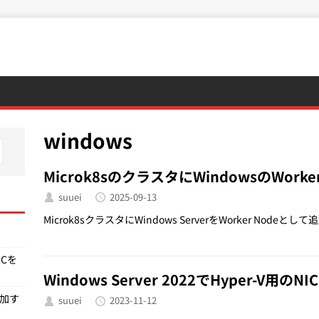
windows
Microk8sのクラスタにWindowsのWor
suuei
2025-09-13
Microk8sクラスタにWindows ServerをWorker N
RCを
Windows Server 2022でHyper-V用のN
追加す
suuei
2023-11-12